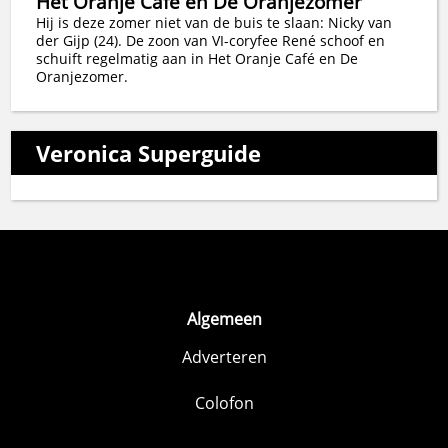
Het Oranje Café en De Oranjezomer
Hij is deze zomer niet van de buis te slaan: Nicky van
der Gijp (24). De zoon van VI-coryfee René schoof en
schuift regelmatig aan in Het Oranje Café en De
Oranjezomer.
Veronica Superguide
Algemeen
Adverteren
Colofon