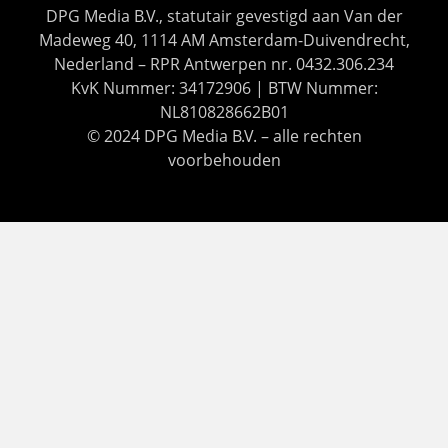
DPG Media B.V., statutair gevestigd aan Van der
Madeweg 40, 1114 AM Amsterdam-Duivendrecht,
Nederland – RPR Antwerpen nr. 0432.306.234
KvK Nummer: 34172906 | BTW Nummer:
NL810828662B01
© 2024 DPG Media B.V. – alle rechten
voorbehouden