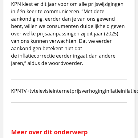
KPN kiest er dit jaar voor om alle prijswijzigingen
in één keer te communiceren. “Met deze
aankondiging, eerder dan je van ons gewend
bent, willen we consumenten duidelijkheid geven
over welke prijsaanpassingen zij dit jaar (2025)
van ons kunnen verwachten. Dat we eerder
aankondigen betekent niet dat
de inflatiecorrectie eerder ingaat dan andere
jaren,” aldus de woordvoerder.
KPN
TV+
tv
televisie
internet
prijsverhoging
inflatie
inflati
Meer over dit onderwerp