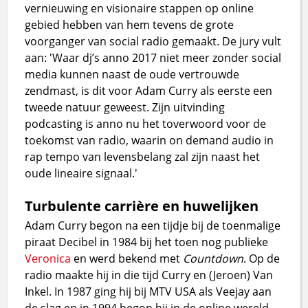
vernieuwing en visionaire stappen op online
gebied hebben van hem tevens de grote
voorganger van social radio gemaakt. De jury vult
aan: 'Waar dj’s anno 2017 niet meer zonder social
media kunnen naast de oude vertrouwde
zendmast, is dit voor Adam Curry als eerste een
tweede natuur geweest. Zijn uitvinding
podcasting is anno nu het toverwoord voor de
toekomst van radio, waarin on demand audio in
rap tempo van levensbelang zal zijn naast het
oude lineaire signaal.'
Turbulente carrière en huwelijken
Adam Curry begon na een tijdje bij de toenmalige
piraat Decibel in 1984 bij het toen nog publieke
Veronica
en werd bekend met
Countdown
. Op de
radio maakte hij in die tijd Curry en (Jeroen) Van
Inkel. In 1987 ging hij bij MTV USA als Veejay aan
de slag en in 1994 begon hij in de online wereld