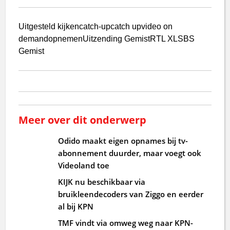
Uitgesteld kijken
catch-up
catch up
video on
demand
opnemen
Uitzending Gemist
RTL XL
SBS
Gemist
Meer over dit onderwerp
Odido maakt eigen opnames bij tv-
abonnement duurder, maar voegt ook
Videoland toe
KIJK nu beschikbaar via
bruikleendecoders van Ziggo en eerder
al bij KPN
TMF vindt via omweg weg naar KPN-