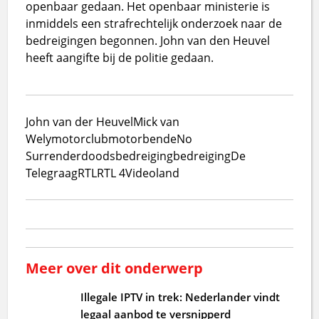
openbaar gedaan. Het openbaar ministerie is
inmiddels een strafrechtelijk onderzoek naar de
bedreigingen begonnen. John van den Heuvel
heeft aangifte bij de politie gedaan.
John van der Heuvel
Mick van
Wely
motorclub
motorbende
No
Surrender
doodsbedreiging
bedreiging
De
Telegraag
RTL
RTL 4
Videoland
Meer over dit onderwerp
Illegale IPTV in trek: Nederlander vindt
legaal aanbod te versnipperd