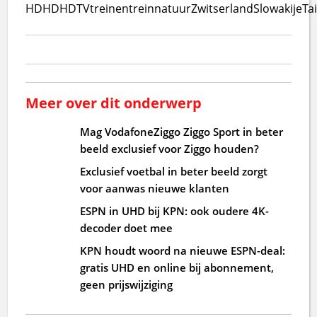
HD
HD
HDTV
treinen
trein
natuur
Zwitserland
Slowakije
Ta
Meer over dit onderwerp
Mag VodafoneZiggo Ziggo Sport in beter
beeld exclusief voor Ziggo houden?
Exclusief voetbal in beter beeld zorgt
voor aanwas nieuwe klanten
ESPN in UHD bij KPN: ook oudere 4K-
decoder doet mee
KPN houdt woord na nieuwe ESPN-deal:
gratis UHD en online bij abonnement,
geen prijswijziging