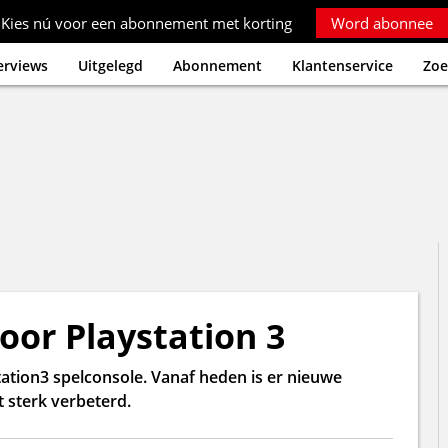
Kies nú voor een abonnement met korting
Word abonnee
erviews
Uitgelegd
Abonnement
Klantenservice
Zoe
or Playstation 3
ation3 spelconsole. Vanaf heden is er nieuwe
t sterk verbeterd.