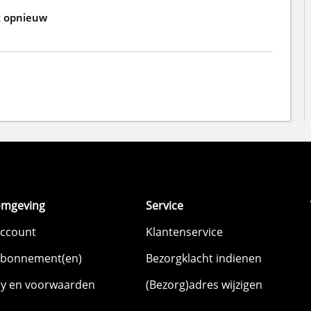
t opnieuw
omgeving
Service
account
Klantenservice
abonnement(en)
Bezorgklacht indienen
cy en voorwaarden
(Bezorg)adres wijzigen