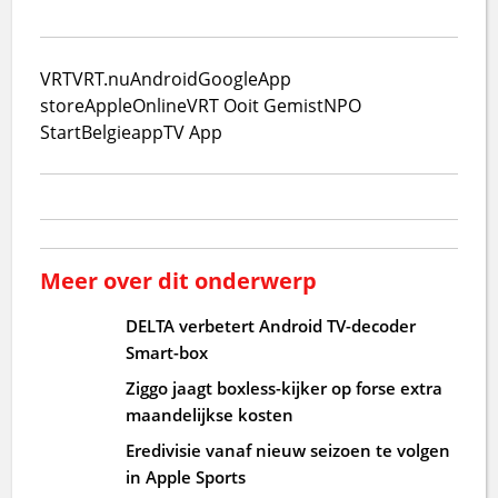
VRT
VRT.nu
Android
Google
App
store
Apple
Online
VRT Ooit Gemist
NPO
Start
Belgie
app
TV App
Meer over dit onderwerp
DELTA verbetert Android TV-decoder
Smart-box
Ziggo jaagt boxless-kijker op forse extra
maandelijkse kosten
Eredivisie vanaf nieuw seizoen te volgen
in Apple Sports