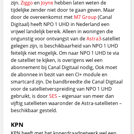
zijn.
Ziggo
en
Joyne
hebben laten weten de
tijdelijke zender niet door te gaan geven. Maar
door de overeenkomst met
M7 Group
(Canal
Digitaal) heeft NPO 1 UHD in Nederland een
vrijwel landelijk bereik. Alleen in woningen die
ongunstig voor ontvangst van de
Astra3
-satelliet
gelegen zijn, is beschikbaarheid van NPO 1 UHD
feitelijk niet mogelijk. Om naar NPO 1 UHD te via
de satelliet te kijken, is overigens wel een
abonnement bij Canal Digitaal nodig, Ook moet
de abonnee in bezit van een CI+ module en
smartcard zijn. De bandbreedte die Canal Digitaal
voor de satellietverspreiding van NPO 1 UHD
gebruikt, is door
SES
– eigenaar van meer dan
vijftig satellieten waaronder de Astra-satellieten –
beschikbaar gesteld.
KPN
KPN heeft met het koperdraadnetwerk wel een