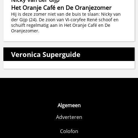
Het Oranje Café en De Oranjezomer
Hij is deze zomer niet van de buis te slaan: Nicky van
der Gijp (24). De zoon van VI-coryfee René schoof en
schuift regelmatig aan in Het Oranje Café en De
Oranjezomer.
Veronica Superguide
Algemeen
Adverteren
Colofon