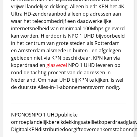
vrijwel landelijke dekking. Alleen biedt KPN het 4K
Ultra HD-zenderaanbod alleen op adressen aan
waar het telecombedrijf een daadwerkelijke
internetsnelheid van minimaal 100Mbps geleverd
kan worden. Hierdoor is NPO 1 UHD bijvoorbeeld
in het centrum van grote steden als Rotterdam
en Amsterdam alsmede in buiten - en afgelegen
gebieden niet via KPN beschikbaar. KPN kan via
koperdraad en
glasvezel
NPO 1 UHD leveren op
rond de tachtig procent van de adressen in
Nederland. Om naar UHD bij KPN te kijken, is wel
de duurste Alles-in-1-abonnementsvorm nodig.
NPO
NOS
NPO 1 UHD
publieke
omroep
landelijk
bereik
dekking
satelliet
koperdraad
glas
Digitaal
KPN
distributie
doorgifte
overeenkomst
abonne