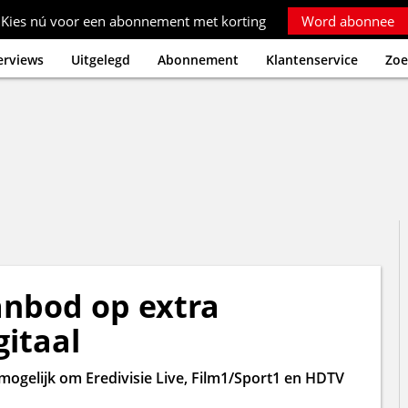
Kies nú voor een abonnement met korting
Word abonnee
erviews
Uitgelegd
Abonnement
Klantenservice
Zoe
nbod op extra
itaal
 mogelijk om Eredivisie Live, Film1/Sport1 en HDTV