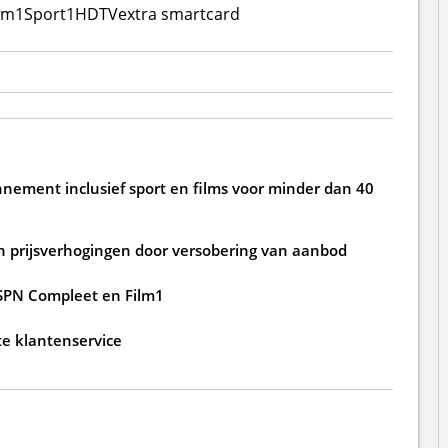
lm1
Sport1
HDTV
extra smartcard
nnement inclusief sport en films voor minder dan 40
 prijsverhogingen door versobering van aanbod
ESPN Compleet en Film1
te klantenservice