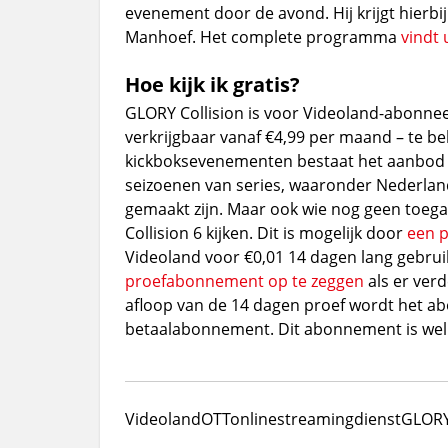
evenement door de avond. Hij krijgt hierbi
Manhoef. Het complete programma
vindt 
Hoe kijk ik gratis?
GLORY Collision is voor Videoland-abonne
verkrijgbaar vanaf €4,99 per maand – te b
kickboksevenementen bestaat het aanbod u
seizoenen van series, waaronder Nederland
gemaakt zijn. Maar ook wie nog geen toega
Collision 6 kijken. Dit is mogelijk door
een 
Videoland voor €0,01 14 dagen lang gebrui
proefabonnement op te zeggen
als er ver
afloop van de 14 dagen proef wordt het 
betaalabonnement. Dit abonnement is wel 
Videoland
OTT
online
streamingdienst
GLOR