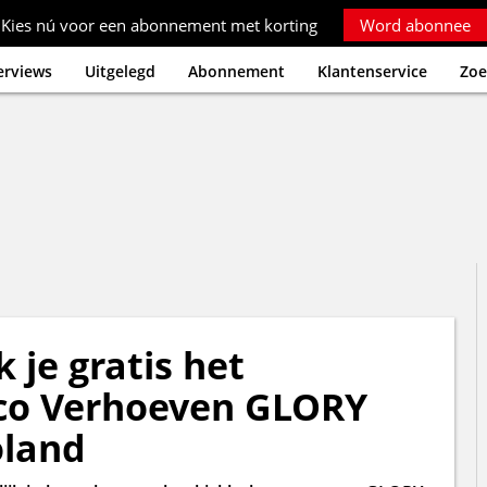
Kies nú voor een abonnement met korting
Word abonnee
erviews
Uitgelegd
Abonnement
Klantenservice
Zoe
 je gratis het
ico Verhoeven GLORY
oland