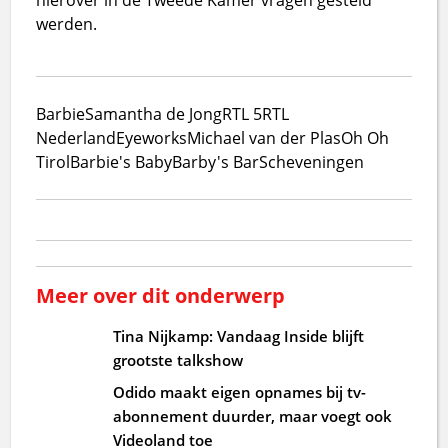
werden.
Barbie
Samantha de Jong
RTL 5
RTL
Nederland
Eyeworks
Michael van der Plas
Oh Oh
Tirol
Barbie's Baby
Barby's Bar
Scheveningen
Meer over dit onderwerp
Tina Nijkamp: Vandaag Inside blijft
grootste talkshow
Odido maakt eigen opnames bij tv-
abonnement duurder, maar voegt ook
Videoland toe