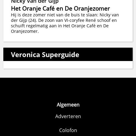
Nicky van der Gijp
Het Oranje Café en De Oranjezomer
Hij is deze zomer niet van de buis te slaan: Nicky van
der Gijp (24). De zoon van VI-coryfee René schoof en
schuift regelmatig aan in Het Oranje Café en De
Oranjezomer.
Veronica Superguide
Algemeen
Adverteren
Colofon