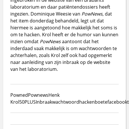
laboratorium en daar patiëntendossiers heeft
ingezien. Dominique Weesie van
PowNews
, dat
het item donderdag behandeld, legt uit dat
hiermee is aangetoond hoe makkelijk het soms is
om te hacken. Krol heeft er de humor van kunnen
inzien omdat
PowNews
aantoont dat het
inderdaad vaak makkelijk is om wachtwoorden te
achterhalen, zoals Krol zelf ook had opgemerkt
naar aanleiding van zijn inbraak op de website
van het laboratorium.
Powned
Pownews
Henk
Krol
50PLUS
Inbraak
wachtwoord
hacken
boete
facebook