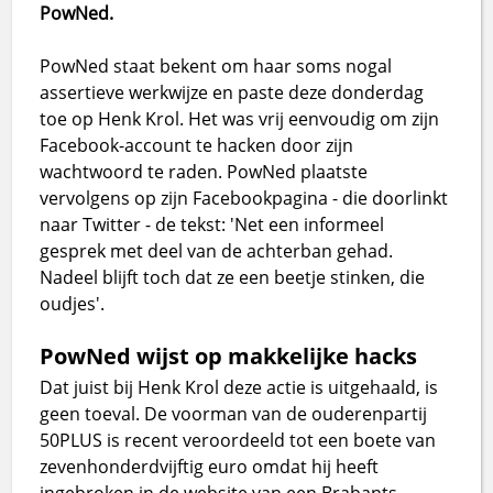
PowNed.
PowNed staat bekent om haar soms nogal
assertieve werkwijze en paste deze donderdag
toe op Henk Krol. Het was vrij eenvoudig om zijn
Facebook-account te hacken door zijn
wachtwoord te raden. PowNed plaatste
vervolgens op zijn Facebookpagina - die doorlinkt
naar Twitter - de tekst: 'Net een informeel
gesprek met deel van de achterban gehad.
Nadeel blijft toch dat ze een beetje stinken, die
oudjes'.
PowNed wijst op makkelijke hacks
Dat juist bij Henk Krol deze actie is uitgehaald, is
geen toeval. De voorman van de ouderenpartij
50PLUS is recent veroordeeld tot een boete van
zevenhonderdvijftig euro omdat hij heeft
ingebroken in de website van een Brabants