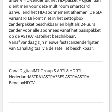
andere HD-zender uit het HD-pakket – kijken dan
dient men voor deze multiroom smartcard
aanvullend het HD-abonnement afnemen. De SD-
variant RTL8 komt niet in het settopbox
zenderpakket beschikbaar en blijft als 24-uurs
zender voor alle abonnees vanaf het basispakket
op de ASTRA1-satelliet beschikbaar.
Vanaf vandaag zijn nieuwe fastscanzenderlijsten
van CanalDigitaal via de satelliet beschikbaar.
CanalDigitaal
M7 Group S.A
RTL8 HD
RTL
Nederland
ASTRA1
ASTRA3
SES ASTRA
ASTRA
Benelux
HDTV