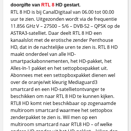
doorgifte van
RTL 8
HD gestart.
RTL 8 HD is bij CanalDigitaal van 06.00 tot 00.00
uur te zien. Uitgezonden wordt via de frequentie
11.856 GHz V – 27500 – 5/6 – DVB-S2 – QPSK op de
ASTRA3-satelliet. Daar deelt RTL 8 HD een
kanaalslot met de erotische zender Penthouse
HD, dat in de nachtelijke uren te zien is. RTL 8 HD
maakt onderdeel van alle HD-
smartpackabonnementen, het HD-pakket, het
Alles-In-1 pakket en het settopboxpakket uit.
Abonnees met een settopboxpakket dienen wel
over de oranje/wit kleurig Mediaguard3
smartcard en een HD-satellietontvanger te
beschikken om naar RTL 8 HD te kunnen kijken.
RTL8 HD komt niet beschikbaar op zogenaamde
multiroom smartcard waarmee het settopbox
zenderpakket te zien is. Wil men op een
multiroom smartcard naar RTL8 HD – of welke