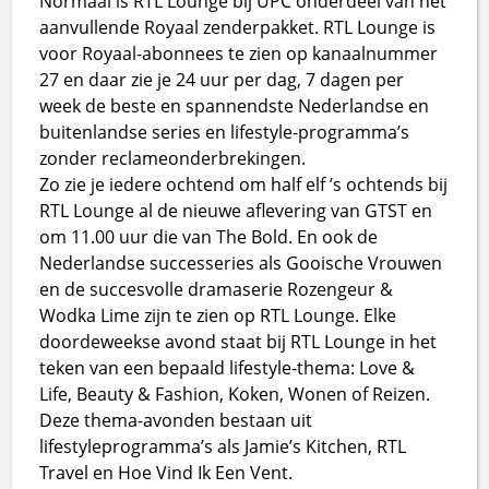
Normaal is RTL Lounge bij UPC onderdeel van het
aanvullende Royaal zenderpakket. RTL Lounge is
voor Royaal-abonnees te zien op kanaalnummer
27 en daar zie je 24 uur per dag, 7 dagen per
week de beste en spannendste Nederlandse en
buitenlandse series en lifestyle-programma’s
zonder reclameonderbrekingen.
Zo zie je iedere ochtend om half elf ’s ochtends bij
RTL Lounge al de nieuwe aflevering van GTST en
om 11.00 uur die van The Bold. En ook de
Nederlandse successeries als Gooische Vrouwen
en de succesvolle dramaserie Rozengeur &
Wodka Lime zijn te zien op RTL Lounge. Elke
doordeweekse avond staat bij RTL Lounge in het
teken van een bepaald lifestyle-thema: Love &
Life, Beauty & Fashion, Koken, Wonen of Reizen.
Deze thema-avonden bestaan uit
lifestyleprogramma’s als Jamie’s Kitchen, RTL
Travel en Hoe Vind Ik Een Vent.