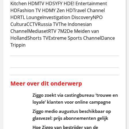
Kitchen HD
MTV HD
SYFY HD
E! Entertainment
HD
Fashion TV HD
MY Zen HD
Travel Channel
HD
RTL Lounge
Investigation Discovery
NPO
Cultura
CCTV
Russia TV
The Indonesian
Channel
Mediaset
RTV 7
M2
De Meiden van
Holland
Shorts TV
Extreme Sports Channel
Dance
Trippin
Meer over dit onderwerp
Ziggo zoekt via castingbureau ‘trouwe en
loyale’ klanten voor online campagne
Ziggo medio augustus beschikbaar op
glasvezel: prijs abonnementen gelijk
Hoe Ziggo van bestrijder van de