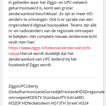
In gebieden waar het Ziggo- en UPC-netwerk
geharmoniseerd is, komt een groter
zenderaanbod beschikbaar. Zo zijn er meer HD-
zenders te ontvangen. Ook is er sprake van een
ongecodeerd digitaal basispakket. Tevens zijn alle
tv- en radiozenders van de regionale omroepen
te bekijken. Het complete nieuwe zenderoverzicht
vindt men hier:
https://www.ziggo.nl/televisie/zenderoverzicht-
nieuw
Hieruit wordt duidelijk dat het
zenderaanbod van UPC leidend bij het
fusiebedrijf Ziggo wordt.
Ziggo
UPC
Liberty
Global
harmonisatie
Gorredijk
Friesland
HD
SD
regionale
omroepen
ROOS
TV Standaard
TV Extra
ARD
HD
ZDF HD
Nickelodeon HD
13TH Street HD
24