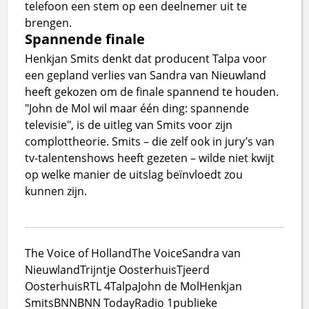
telefoon een stem op een deelnemer uit te
brengen.
Spannende finale
Henkjan Smits denkt dat producent Talpa voor
een gepland verlies van Sandra van Nieuwland
heeft gekozen om de finale spannend te houden.
"John de Mol wil maar één ding: spannende
televisie", is de uitleg van Smits voor zijn
complottheorie. Smits – die zelf ook in jury’s van
tv-talentenshows heeft gezeten – wilde niet kwijt
op welke manier de uitslag beïnvloedt zou
kunnen zijn.
The Voice of Holland
The Voice
Sandra van
Nieuwland
Trijntje Oosterhuis
Tjeerd
Oosterhuis
RTL 4
Talpa
John de Mol
Henkjan
Smits
BNN
BNN Today
Radio 1
publieke