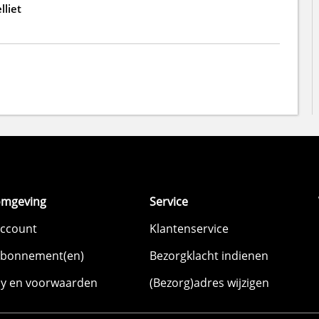
lliet
omgeving
Service
account
Klantenservice
abonnement(en)
Bezorgklacht indienen
cy en voorwaarden
(Bezorg)adres wijzigen