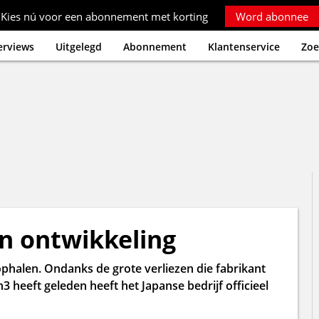
Kies nú voor een abonnement met korting
Word abonnee
erviews
Uitgelegd
Abonnement
Klantenservice
Zoe
in ontwikkeling
phalen. Ondanks de grote verliezen die fabrikant
3 heeft geleden heeft het Japanse bedrijf officieel