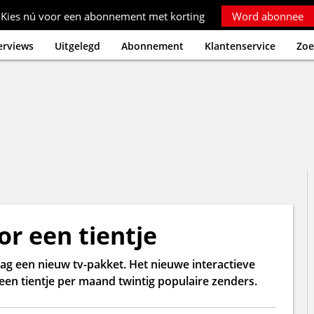
Kies nú voor een abonnement met korting
Word abonnee
erviews
Uitgelegd
Abonnement
Klantenservice
Zoe
or een tientje
ag een nieuw tv-pakket. Het nieuwe interactieve
een tientje per maand twintig populaire zenders.