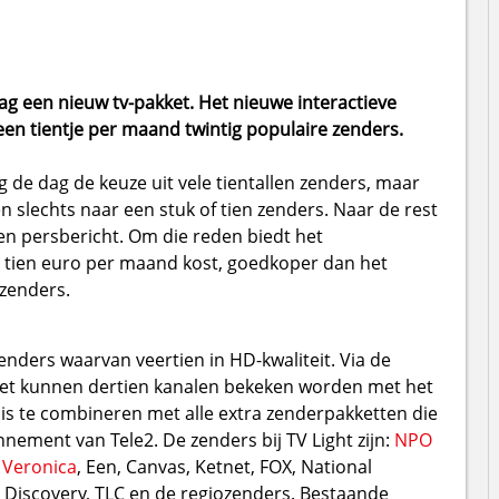
g een nieuw tv-pakket. Het nieuwe interactieve
een tientje per maand twintig populaire zenders.
e dag de keuze uit vele tientallen zenders, maar
n slechts naar een stuk of tien zenders. Naar de rest
een persbericht. Om die reden biedt het
t tien euro per maand kost, goedkoper dan het
 zenders.
enders waarvan veertien in HD-kwaliteit. Via de
let kunnen dertien kanalen bekeken worden met het
s te combineren met alle extra zenderpakketten die
nement van Tele2. De zenders bij TV Light zijn:
NPO
,
Veronica
, Een, Canvas, Ketnet, FOX, National
 Discovery, TLC en de regiozenders. Bestaande