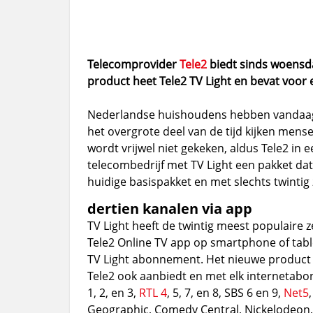
Telecomprovider
Tele2
biedt sinds woensda
product heet Tele2 TV Light en bevat voor 
Nederlandse huishoudens hebben vandaag d
het overgrote deel van de tijd kijken mense
wordt vrijwel niet gekeken, aldus Tele2 in 
telecombedrijf met TV Light een pakket da
huidige basispakket en met slechts twintig
dertien kanalen via app
TV Light heeft de twintig meest populaire z
Tele2 Online TV app op smartphone of tab
TV Light abonnement. Het nieuwe product i
Tele2 ook aanbiedt en met elk internetabon
1, 2, en 3,
RTL 4
, 5, 7, en 8, SBS 6 en 9,
Net5
Geographic, Comedy Central, Nickelodeon,