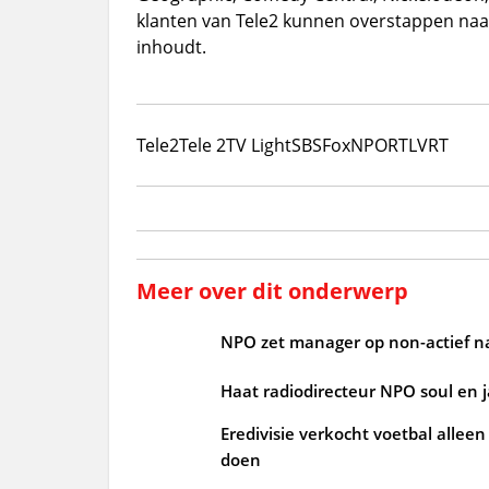
klanten van Tele2 kunnen overstappen naar
inhoudt.
Tele2
Tele 2
TV Light
SBS
Fox
NPO
RTL
VRT
Meer over dit onderwerp
NPO zet manager op non-actief n
Haat radiodirecteur NPO soul en 
Eredivisie verkocht voetbal alleen
doen