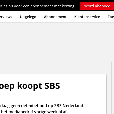
Kies nú voor een abonnement met korting
Word abonnee
erviews
Uitgelegd
Abonnement
Klantenservice
Zoe
roep koopt SBS
daag geen definitief bod op SBS Nederland
het mediabedrijf vorige week al af.