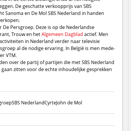
leggen. De geschatte verkoopprijs van SBS
ocht Sanoma en De Mol SBS Nederland in handen
verkopen.
r De Persgroep. Deze is op de Nederlandse
krant, Trouw en het
Algemeen Dagblad
actief. Men
tiviteiten in Nederland verder naar televisie
rsgroep al de nodige ervaring. In België is men mede-
der VTM.
en over de partij of partijen die met SBS Nederland
 gaan zitten voor de echte inhoudelijke gesprekken
groep
SBS Nederland
Cyrte
John de Mol