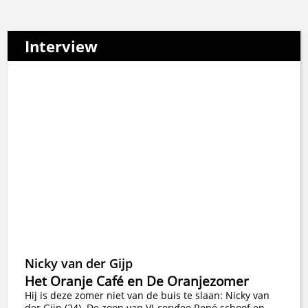
Interview
Nicky van der Gijp
Het Oranje Café en De Oranjezomer
Hij is deze zomer niet van de buis te slaan: Nicky van
der Gijp (24). De zoon van VI-coryfee René schoof en