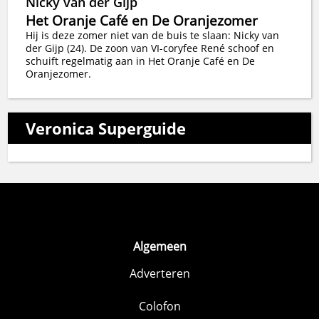
Nicky van der Gijp
Het Oranje Café en De Oranjezomer
Hij is deze zomer niet van de buis te slaan: Nicky van
der Gijp (24). De zoon van VI-coryfee René schoof en
schuift regelmatig aan in Het Oranje Café en De
Oranjezomer.
Veronica Superguide
Algemeen
Adverteren
Colofon