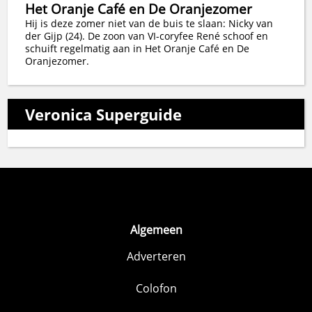
Het Oranje Café en De Oranjezomer
Hij is deze zomer niet van de buis te slaan: Nicky van
der Gijp (24). De zoon van VI-coryfee René schoof en
schuift regelmatig aan in Het Oranje Café en De
Oranjezomer.
Veronica Superguide
Algemeen
Adverteren
Colofon