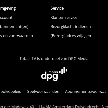
omgeving
Service
account
Klantenservice
abonnement(en)
Bezorgklacht indienen
cy en voorwaarden
(Bezorg)adres wijzigen
Totaal TV is onderdeel van DPG Media
cookiebeleid
Spelvoorwaarden
Abonnementsvoorwaa
 Van der Madeweg 40, 1114 AM Amsterdam-Duivendrecht, Ne