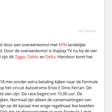
Foto ProShots
het door een overeenkomst met
KPN
landelijke
rd. Door de overeenkomst is Viaplay TV nu bij de vier
zijn dit
Ziggo
,
Odido
en
Delta
. Hierdoor komt het
18 mei zonder extra betaling kijken naar de Formule
p het circuit Autodromo Enzo E Dino Ferrari. Dit
te zien zijn. De race begint om 15.00 uur. De
ijken. Normaal zijn alleen de samenvattingen van
zijn op dit kanaal met enige regelmaat live beelden
en. Ook zijn studioprogramma’s over Formule 1 met