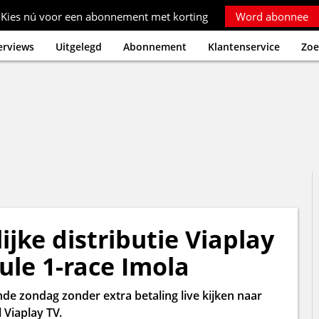
Kies nú voor een abonnement met korting
Word abonnee
erviews
Uitgelegd
Abonnement
Klantenservice
Zoe
ijke distributie Viaplay
ule 1-race Imola
e zondag zonder extra betaling live kijken naar
 Viaplay TV.