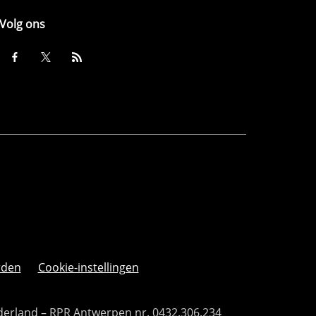
Volg ons
rden
Cookie-instellingen
derland – RPR Antwerpen nr. 0432.306.234