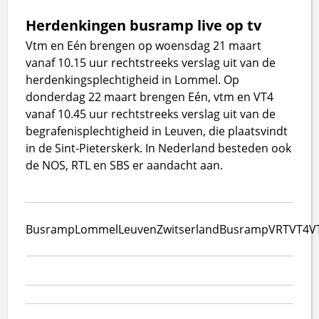
Herdenkingen busramp live op tv
Vtm en Eén brengen op woensdag 21 maart
vanaf 10.15 uur rechtstreeks verslag uit van de
herdenkingsplechtigheid in Lommel. Op
donderdag 22 maart brengen Eén, vtm en VT4
vanaf 10.45 uur rechtstreeks verslag uit van de
begrafenisplechtigheid in Leuven, die plaatsvindt
in de Sint‐Pieterskerk. In Nederland besteden ook
de NOS, RTL en SBS er aandacht aan.
Busramp
Lommel
Leuven
Zwitserland
Busramp
VRT
VT4
V