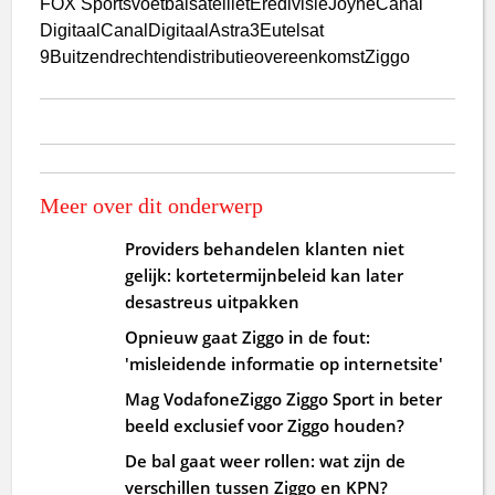
FOX Sports
voetbal
satelliet
Eredivisie
Joyne
Canal
Digitaal
CanalDigitaal
Astra3
Eutelsat
9B
uitzendrechten
distributieovereenkomst
Ziggo
Meer over dit onderwerp
Providers behandelen klanten niet
gelijk: kortetermijnbeleid kan later
desastreus uitpakken
Opnieuw gaat Ziggo in de fout:
'misleidende informatie op internetsite'
Mag VodafoneZiggo Ziggo Sport in beter
beeld exclusief voor Ziggo houden?
De bal gaat weer rollen: wat zijn de
verschillen tussen Ziggo en KPN?