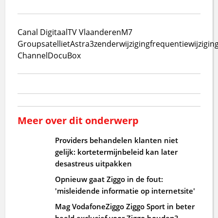
Canal Digitaal
TV Vlaanderen
M7
Group
satelliet
Astra3
zenderwijziging
frequentiewijzigin
Channel
DocuBox
Meer over dit onderwerp
Providers behandelen klanten niet
gelijk: kortetermijnbeleid kan later
desastreus uitpakken
Opnieuw gaat Ziggo in de fout:
'misleidende informatie op internetsite'
Mag VodafoneZiggo Ziggo Sport in beter
beeld exclusief voor Ziggo houden?