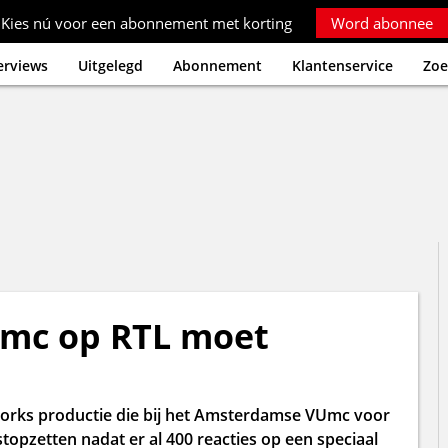
Kies nú voor een abonnement met korting
Word abonnee
erviews
Uitgelegd
Abonnement
Klantenservice
Zoe
Umc op RTL moet
yeworks productie die bij het Amsterdamse VUmc voor
topzetten nadat er al 400 reacties op een speciaal