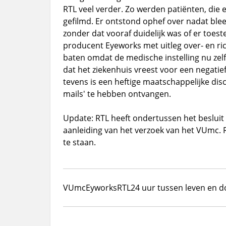
RTL veel verder. Zo werden patiënten, die e
gefilmd. Er ontstond ophef over nadat bl
zonder dat vooraf duidelijk was of er toe
producent Eyeworks met uitleg over- en ric
baten omdat de medische instelling nu zel
dat het ziekenhuis vreest voor een negati
tevens is een heftige maatschappelijke dis
mails' te hebben ontvangen.
Update: RTL heeft ondertussen het besluit 
aanleiding van het verzoek van het VUmc. R
te staan.
VUmc
Eyworks
RTL
24 uur tussen leven en 