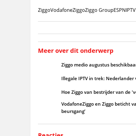
Ziggo
VodafoneZiggo
Ziggo Group
ESPN
IPTV
Meer over dit onderwerp
Ziggo medio augustus beschikbaar
Illegale IPTV in trek: Nederlander
Hoe Ziggo van bestrijder van de 'v
VodafoneZiggo en Ziggo beticht v
beursgang’
Reacties