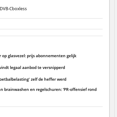
DVB-C
boxless
 op glasvezel: prijs abonnementen gelijk
 vindt legaal aanbod te versnipperd
oetbalbelasting' zelf de heffer werd
an brainwashen en regelschuren: ‘PR-offensief rond