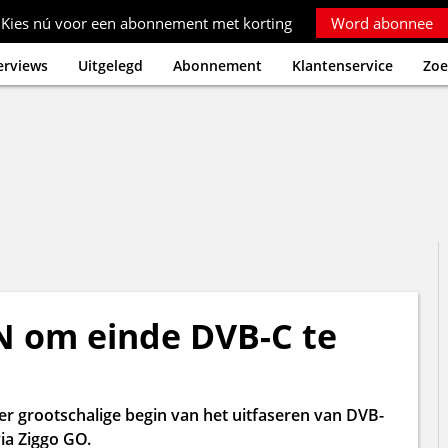
Kies nú voor een abonnement met korting
Word abonnee
erviews
Uitgelegd
Abonnement
Klantenservice
Zoe
N om einde DVB-C te
eer grootschalige begin van het uitfaseren van DVB-
ia Ziggo GO.