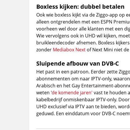
Boxless kijken: dubbel betalen
Ook wie boxless kijkt via de Ziggo-app op 
alleen ontgrendelen met een ESPN Premiu
voorheen wel door alle klanten met een dig
Wie vervolgens ook in UHD wil kijken, moe
bruikleendecoder afnemen. Boxless kijkers
zonder
Mediabox Next
of Next Mini niet de
Sluipende afbouw van DVB-C
Het past in een patroon. Eerder zette Zig
abonnementen om naar IPTV-only, waarond
Arabisch en het Gay Entertainment-abonnem
weten '
de komende jaren'
vast te houden a
kabelbedrijf onmiskenbaar IPTV-only. Door 
UHD exclusief via IPTV aan te bieden, word
geduwd. Een einddatum voor DVB-C noemt Zi