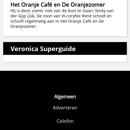
Het Oranje Café en De Oranjezomer
Hij is deze zomer niet van de buis te slaan: Nicky van
der Gijp (24). De zoon van VI-coryfee René schoof en
schuift regelmatig aan in Het Oranje Café en De
Oranjezomer.
Veronica Superguide
Algemeen
Adverteren
Colofon