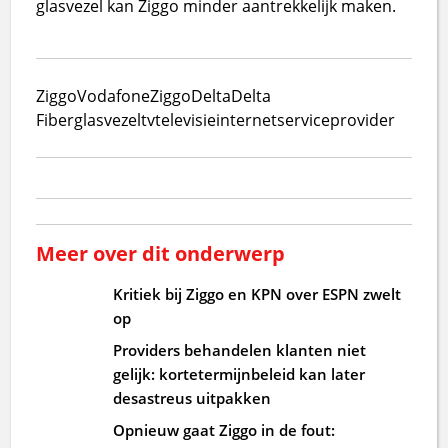
glasvezel kan Ziggo minder aantrekkelijk maken.
Ziggo
VodafoneZiggo
Delta
Delta
Fiber
glasvezel
tv
televisie
internet
serviceprovider
Meer over dit onderwerp
Kritiek bij Ziggo en KPN over ESPN zwelt
op
Providers behandelen klanten niet
gelijk: kortetermijnbeleid kan later
desastreus uitpakken
Opnieuw gaat Ziggo in de fout: