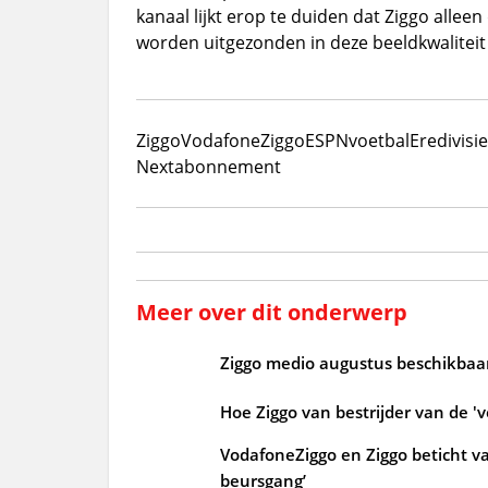
kanaal lijkt erop te duiden dat Ziggo allee
worden uitgezonden in deze beeldkwaliteit
Ziggo
VodafoneZiggo
ESPN
voetbal
Eredivisie
Next
abonnement
Meer over dit onderwerp
Ziggo medio augustus beschikbaar
Hoe Ziggo van bestrijder van de 'v
VodafoneZiggo en Ziggo beticht v
beursgang’