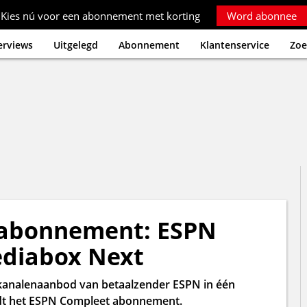
Kies nú voor een abonnement met korting
Word abonnee
erviews
Uitgelegd
Abonnement
Klantenservice
Zoe
N-abonnement: ESPN
ediabox Next
e kanalenaanbod van betaalzender ESPN in één
rdt het ESPN Compleet abonnement.