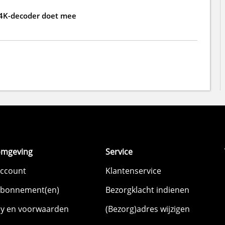
 4K-decoder doet mee
omgeving
Service
account
Klantenservice
abonnement(en)
Bezorgklacht indienen
cy en voorwaarden
(Bezorg)adres wijzigen