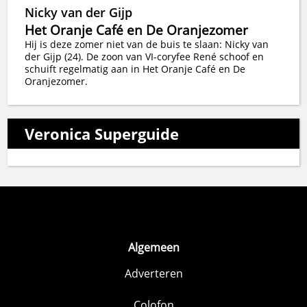
Nicky van der Gijp
Het Oranje Café en De Oranjezomer
Hij is deze zomer niet van de buis te slaan: Nicky van
der Gijp (24). De zoon van VI-coryfee René schoof en
schuift regelmatig aan in Het Oranje Café en De
Oranjezomer.
Veronica Superguide
Algemeen
Adverteren
Colofon