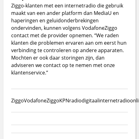
Ziggo-klanten met een internetradio die gebruik
maakt van een ander platform dan MediaU en
haperingen en geluidonderbrekingen
ondervinden, kunnen volgens VodafoneZiggo
contact met de provider opnemen. “We raden
klanten die problemen ervaren aan om eerst hun
verbinding te controleren op andere apparaten.
Mochten er ook daar storingen zijn, dan
adviseren we contact op te nemen met onze
klantenservice.”
Ziggo
VodafoneZiggo
KPN
radio
digitaal
internetradio
onl