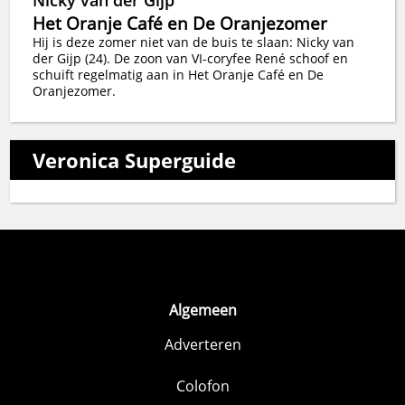
Nicky van der Gijp
Het Oranje Café en De Oranjezomer
Hij is deze zomer niet van de buis te slaan: Nicky van
der Gijp (24). De zoon van VI-coryfee René schoof en
schuift regelmatig aan in Het Oranje Café en De
Oranjezomer.
Veronica Superguide
Algemeen
Adverteren
Colofon