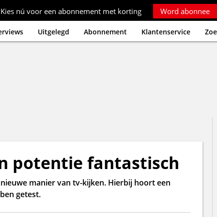
Kies nú voor een abonnement met korting
Word abonnee
erviews
Uitgelegd
Abonnement
Klantenservice
Zoe
n potentie fantastisch
ieuwe manier van tv-kijken. Hierbij hoort een
ben getest.