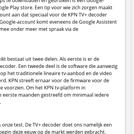
pps te downloaden en gebruiken is een Google-
gle Play store. Een tip voor wie zich zorgen maakt
count aan dat speciaal voor de KPN TV+ decoder
n Google-account komt eveneens de Google Assistent
rmee onder meer met spraak via de
t bestaat uit twee delen. Als eerste is er de
ecoder. Een tweede deel is de software die aanwezig
op het traditionele lineaire tv-aanbod en de video
d. KPN streeft ernaar voor de firmware voor de
e voorzien. Om het KPN tv-platform in
 de eerste maanden gestreefd om minimaal iedere
.
ens onze test. De TV+ decoder doet ons namelijk een
 begin deze eeuw op de markt werden gebracht.