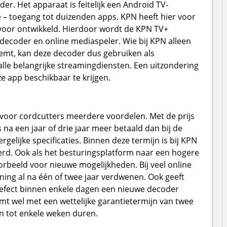
er. Het apparaat is feitelijk een Android TV-
e – toegang tot duizenden apps. KPN heeft hier voor
r voor ontwikkeld. Hierdoor wordt de KPN TV+
ecoder en online mediaspeler. Wie bij KPN alleen
emt, kan deze decoder dus gebruiken als
lle belangrijke streamingdiensten. Een uitzondering
e app beschikbaar te krijgen.
voor cordcutters meerdere voordelen. Met de prijs
a een jaar of drie jaar meer betaald dan bij de
elijke specificaties. Binnen deze termijn is bij KPN
d. Ook als het besturingsplatform naar een hogere
beeld voor nieuwe mogelijkheden. Bij veel online
ning al na één of twee jaar verdwenen. Ook geeft
 defect binnen enkele dagen een nieuwe decoder
omt wel met een wettelijke garantietermijn van twee
n tot enkele weken duren.