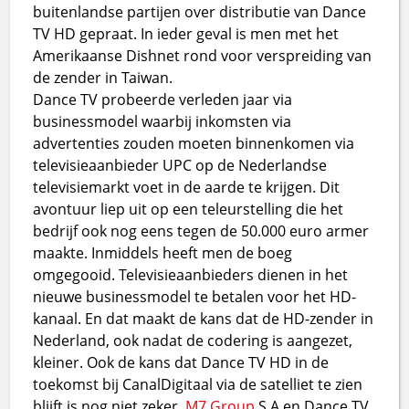
buitenlandse partijen over distributie van Dance
TV HD gepraat. In ieder geval is men met het
Amerikaanse Dishnet rond voor verspreiding van
de zender in Taiwan.
Dance TV probeerde verleden jaar via
businessmodel waarbij inkomsten via
advertenties zouden moeten binnenkomen via
televisieaanbieder UPC op de Nederlandse
televisiemarkt voet in de aarde te krijgen. Dit
avontuur liep uit op een teleurstelling die het
bedrijf ook nog eens tegen de 50.000 euro armer
maakte. Inmiddels heeft men de boeg
omgegooid. Televisieaanbieders dienen in het
nieuwe businessmodel te betalen voor het HD-
kanaal. En dat maakt de kans dat de HD-zender in
Nederland, ook nadat de codering is aangezet,
kleiner. Ook de kans dat Dance TV HD in de
toekomst bij CanalDigitaal via de satelliet te zien
blijft is nog niet zeker.
M7 Group
S.A en Dance TV