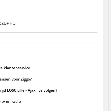
D
ZDF HD
te klantenservice
kansen voor Ziggo?
d LOSC Lille - Ajax live volgen?
 tv en radio