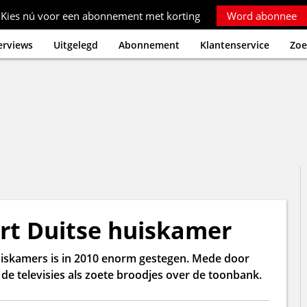
Kies nú voor een abonnement met korting
Word abonnee
erviews
Uitgelegd
Abonnement
Klantenservice
Zoe
ert Duitse huiskamer
 huiskamers is in 2010 enorm gestegen. Mede door
e televisies als zoete broodjes over de toonbank.