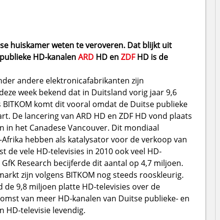
tse huiskamer weten te veroveren. Dat blijkt uit
e publieke HD-kanalen
ARD
HD en
ZDF
HD is de
der andere elektronicafabrikanten zijn
eze week bekend dat in Duitsland vorig jaar 9,6
ns BITKOM komt dit vooral omdat de Duitse publieke
rt. De lancering van ARD HD en ZDF HD vond plaats
en in het Canadese Vancouver. Dit mondiaal
Afrika hebben als katalysator voor de verkoop van
st de vele HD-televisies in 2010 ook veel HD-
fK Research becijferde dit aantal op 4,7 miljoen.
arkt zijn volgens BITKOM nog steeds rooskleurig.
 de 9,8 miljoen platte HD-televisies over de
omst van meer HD-kanalen van Duitse publieke- en
HD-televisie levendig.