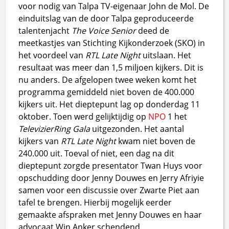
voor nodig van Talpa TV-eigenaar John de Mol. De
einduitslag van de door Talpa geproduceerde
talentenjacht
The Voice Senior
deed de
meetkastjes van Stichting Kijkonderzoek (SKO) in
het voordeel van
RTL Late Night
uitslaan. Het
resultaat was meer dan 1,5 miljoen kijkers. Dit is
nu anders. De afgelopen twee weken komt het
programma gemiddeld niet boven de 400.000
kijkers uit. Het dieptepunt lag op donderdag 11
oktober. Toen werd gelijktijdig op
NPO
1 het
TelevizierRing Gala
uitgezonden. Het aantal
kijkers van
RTL Late Night
kwam niet boven de
240.000 uit. Toeval of niet, een dag na dit
dieptepunt zorgde presentator Twan Huys voor
opschudding door Jenny Douwes en Jerry Afriyie
samen voor een discussie over Zwarte Piet aan
tafel te brengen. Hierbij mogelijk eerder
gemaakte afspraken met Jenny Douwes en haar
advocaat Win Anker schendend.