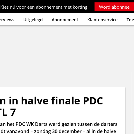
Kies nú voor een abonnement met korting
Word abonnee
erviews
Uitgelegd
Abonnement
Klantenservice
Zoe
 in halve finale PDC
TL 7
le van het PDC WK Darts werd gezien tussen de darters
t vanavond – zondag 30 december – al in de halve