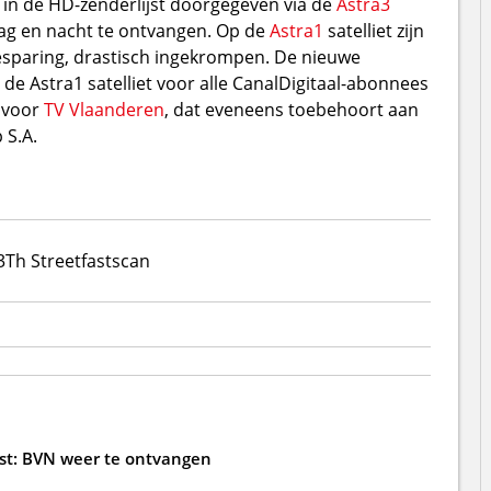
in de HD-zenderlijst doorgegeven via de
Astra3
dag en nacht te ontvangen. Op de
Astra1
satelliet zijn
esparing, drastisch ingekrompen. De nieuwe
 de Astra1 satelliet voor alle CanalDigitaal-abonnees
l voor
TV Vlaanderen
, dat eveneens toebehoort aan
 S.A.
3Th Street
fastscan
jst: BVN weer te ontvangen