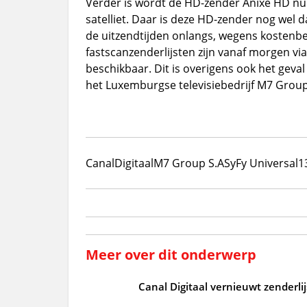
Verder is wordt de HD-zender Anixe HD nu 
satelliet. Daar is deze HD-zender nog wel 
de uitzendtijden onlangs, wegens kostenb
fastscanzenderlijsten zijn vanaf morgen via
beschikbaar. Dit is overigens ook het geva
het Luxemburgse televisiebedrijf M7 Group
CanalDigitaal
M7 Group S.A
SyFy Universal
1
Meer over dit onderwerp
Canal Digitaal vernieuwt zenderli