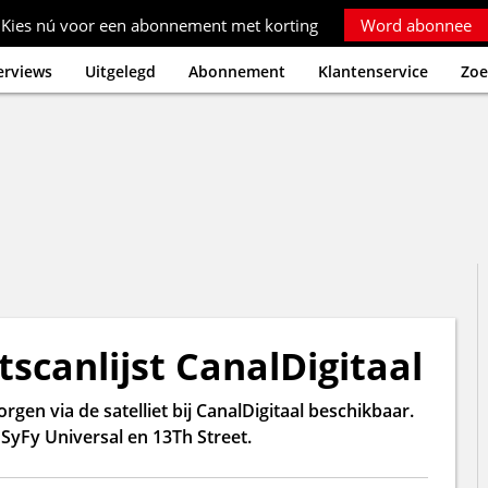
Kies nú voor een abonnement met korting
Word abonnee
erviews
Uitgelegd
Abonnement
Klantenservice
Zoe
scanlijst CanalDigitaal
gen via de satelliet bij CanalDigitaal beschikbaar.
SyFy Universal en 13Th Street.