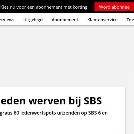
Kies nú voor een abonnement met korting
Word abonnee
erviews
Uitgelegd
Abonnement
Klantenservice
Zoe
den werven bij SBS
atis 60 ledenwerfspots uitzenden op SBS 6 en