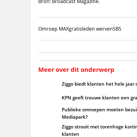
Bron: Broadcast Magazine.
Omroep MAX
gratis
leden werven
SBS
Meer over dit onderwerp
Ziggo biedt klanten het hele jaar d
KPN geeft trouwe klanten een gr
Publieke omroepen moeten bezuin
Mediapark?
Ziggo strooit met torenhoge korti
klanten