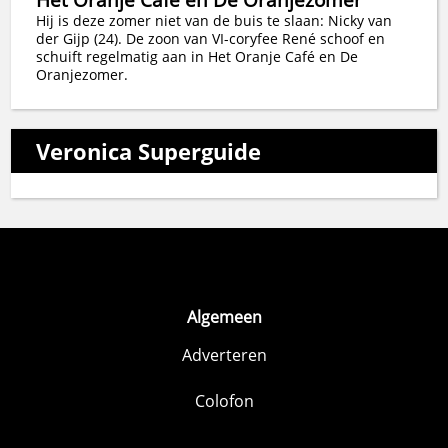
Hij is deze zomer niet van de buis te slaan: Nicky van
der Gijp (24). De zoon van VI-coryfee René schoof en
schuift regelmatig aan in Het Oranje Café en De
Oranjezomer.
Veronica Superguide
Algemeen
Adverteren
Colofon