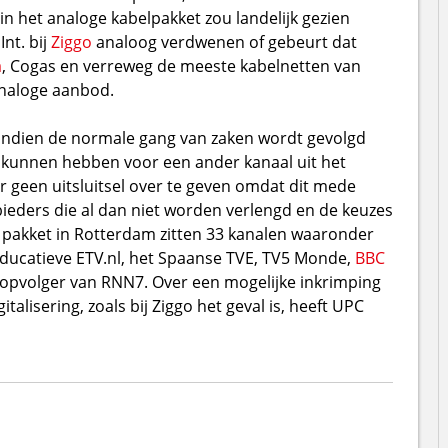
in het analoge kabelpakket zou landelijk gezien
nt. bij
Ziggo
analoog verdwenen of gebeurt dat
a
, Cogas en verreweg de meeste kabelnetten van
analoge aanbod.
 indien de normale gang van zaken wordt gevolgd
n kunnen hebben voor een ander kanaal uit het
r geen uitsluitsel over te geven omdat dit mede
eders die al dan niet worden verlengd en de keuzes
e pakket in Rotterdam zitten 33 kanalen waaronder
 educatieve ETV.nl, het Spaanse TVE, TV5 Monde,
BBC
s opvolger van RNN7. Over een mogelijke inkrimping
alisering, zoals bij Ziggo het geval is, heeft UPC