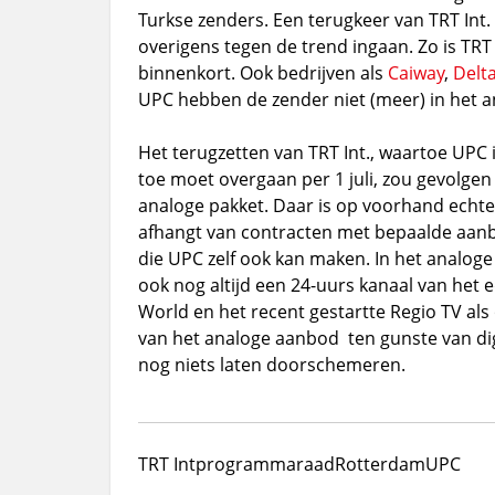
Turkse zenders. Een terugkeer van TRT Int. 
overigens tegen de trend ingaan. Zo is TRT I
binnenkort. Ook bedrijven als
Caiway
,
Delt
UPC hebben de zender niet (meer) in het 
Het terugzetten van TRT Int., waartoe UPC
toe moet overgaan per 1 juli, zou gevolge
analoge pakket. Daar is op voorhand echte
afhangt van contracten met bepaalde aanbi
die UPC zelf ook kan maken. In het analog
ook nog altijd een 24-uurs kanaal van het
World en het recent gestartte Regio TV al
van het analoge aanbod ten gunste van digit
nog niets laten doorschemeren.
TRT Int
programmaraad
Rotterdam
UPC