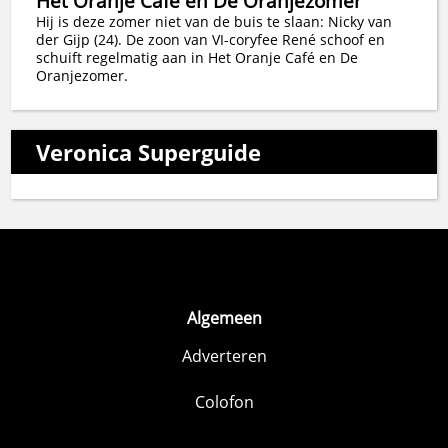
Het Oranje Café en De Oranjezomer
Hij is deze zomer niet van de buis te slaan: Nicky van
der Gijp (24). De zoon van VI-coryfee René schoof en
schuift regelmatig aan in Het Oranje Café en De
Oranjezomer.
Veronica Superguide
Algemeen
Adverteren
Colofon