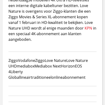
een interne digitale kabeltuner bezitten. Love
Nature is overigens voor Ziggo-klanten die een
Ziggo Movies & Series XL-abonnement kopen
vanaf 1 februari in HD-kwaliteit te bekijken. Love
Nature UHD wordt al enige maanden door
KPN
in
een speciaal 4K-abonnement aan klanten
aangeboden.
Ziggo
VodafoneZiggo
Love Nature
Love Nature
UHD
mediabox
Mediabox Next
Horizon
EOS
4
Liberty
Global
lineair
traditioneel
online
abonnement