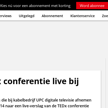
Kies nú voor een abonnement met korting
Word abonnee
erviews
Uitgelegd
Abonnement
Klantenservice
Zoe
onferentie live bij
e bij kabelbedrijf UPC digitale televisie afnemen
4 naar een live-verslag van de TEDx conferentie