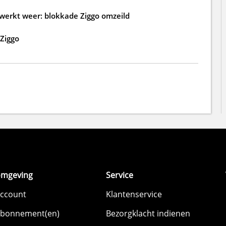
p werkt weer: blokkade Ziggo omzeild
 Ziggo
omgeving
Service
account
Klantenservice
abonnement(en)
Bezorgklacht indienen