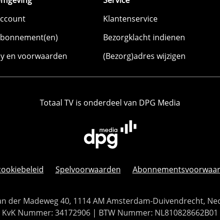
omgeving
Service
account
Klantenservice
abonnement(en)
Bezorgklacht indienen
cy en voorwaarden
(Bezorg)adres wijzigen
Totaal TV is onderdeel van DPG Media
cookiebeleid
Spelvoorwaarden
Abonnementsvoorwaa
 Van der Madeweg 40, 1114 AM Amsterdam-Duivendrecht, Ne
KvK Nummer: 34172906 | BTW Nummer: NL810828662B01