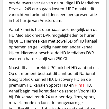
om de zwarte versie van de huidige HD Mediabox.
Deze zal 249 euro gaan kosten. UPC maakte dit
vanochtend bekend tijdens een perspresentatie
in het hartje van Amsterdam.
Vanaf 7 mei is het daarnaast ook mogelijk om de
HD Mediabox met DVR mogelijkheden te huren
bij UPC. Hiermee kan met zowel SD of HD kanaal
opnemen en gelijktijdig naar een ander kanaal
kijken. Hiervoor beschikt de HD Mediabox DVR
over een harde schijf van 250 Gb.
Naast dit alles breidt UPC ook het HD aanbod uit.
Op dit moment bestaat dit aanbod uit National
Geographic Channel HD, Discovery HD en de
premium HD kanalen Sport1 HD en
Film1
HD.
Vanaf begin mei komt daar de zender Voom HD
bij. Dit kanaal zendt 24 uur per dag films, sport,
muziek, mode en kunst in hoogwaardige
beeldkwaliteit uit. Later in de maand mei zal aan